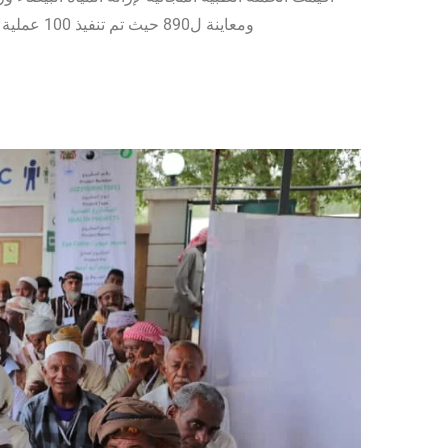
ومعاينة ل890 حيث تم تنفيذ 100 عملية فاكو وعملية جراحية بهدف ازالة المياة البيضاء وزراعة عدسات