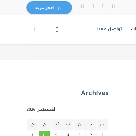
احجز موعد
ت
تواصل معنا
Archives
أغسطس 2026
س
د
ن
ث
أرب
خ
ج