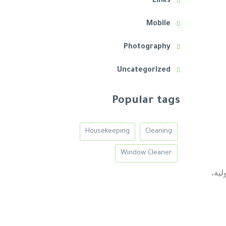
Links
Mobile
Photography
Uncategorized
Popular tags
Housekeeping
Cleaning
Window Cleaner
الدولية،